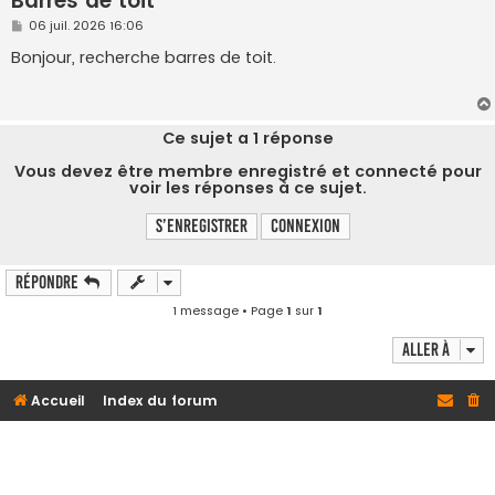
Barres de toit
M
06 juil. 2026 16:06
e
s
Bonjour, recherche barres de toit.
s
a
g
e
Ce sujet a
1
réponse
Vous devez être membre enregistré et connecté pour
voir les réponses à ce sujet.
S’enregistrer
Connexion
Répondre
1 message • Page
1
sur
1
Aller à
Accueil
Index du forum