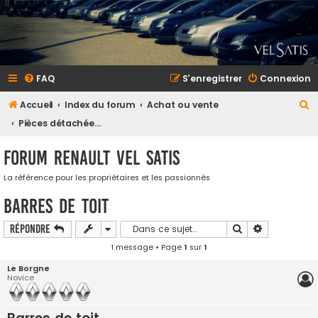
FAQ
S’enregistrer
Connexion
R
Accueil
Index du forum
Achat ou vente
e
Pièces détachées et accessoires
c
Forum Renault VEL SATIS
h
e
La référence pour les propriétaires et les passionnés
r
Barres de toit
c
Rechercher
Recherche a
Répondre
h
1 message • Page
1
sur
1
e
Le Borgne
r
Novice