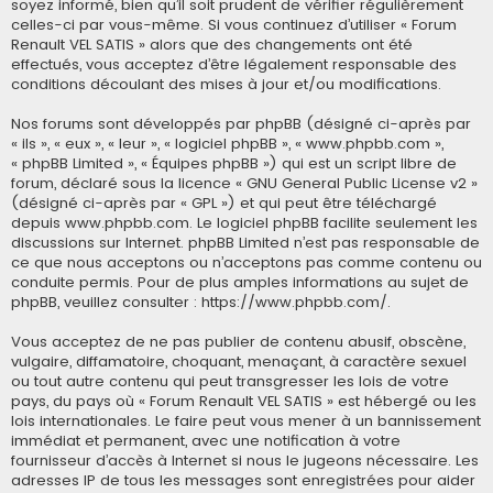
soyez informé, bien qu’il soit prudent de vérifier régulièrement
celles-ci par vous-même. Si vous continuez d’utiliser « Forum
Renault VEL SATIS » alors que des changements ont été
effectués, vous acceptez d’être légalement responsable des
conditions découlant des mises à jour et/ou modifications.
Nos forums sont développés par phpBB (désigné ci-après par
« ils », « eux », « leur », « logiciel phpBB », « www.phpbb.com »,
« phpBB Limited », « Équipes phpBB ») qui est un script libre de
forum, déclaré sous la licence «
GNU General Public License v2
»
(désigné ci-après par « GPL ») et qui peut être téléchargé
depuis
www.phpbb.com
. Le logiciel phpBB facilite seulement les
discussions sur Internet. phpBB Limited n’est pas responsable de
ce que nous acceptons ou n’acceptons pas comme contenu ou
conduite permis. Pour de plus amples informations au sujet de
phpBB, veuillez consulter :
https://www.phpbb.com/
.
Vous acceptez de ne pas publier de contenu abusif, obscène,
vulgaire, diffamatoire, choquant, menaçant, à caractère sexuel
ou tout autre contenu qui peut transgresser les lois de votre
pays, du pays où « Forum Renault VEL SATIS » est hébergé ou les
lois internationales. Le faire peut vous mener à un bannissement
immédiat et permanent, avec une notification à votre
fournisseur d’accès à Internet si nous le jugeons nécessaire. Les
adresses IP de tous les messages sont enregistrées pour aider