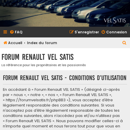
FAQ
S’enregistrer
Connexion
R
Accueil
Index du forum
e
Forum Renault VEL SATIS
c
h
La référence pour les propriétaires et les passionnés
e
Forum Renault VEL SATIS - Conditions d’utilisation
r
c
En accédant à « Forum Renault VEL SATIS » (désigné ci-après
par « nous », « notre », « nos », « Forum Renault VEL SATIS »,
h
« https://forumvelsatis.fr/phpBB3 »), vous acceptez d’être
e
légalement responsable des conditions suivantes. Si vous
n’acceptez pas d’être légalement responsable de toutes les
r
conditions suivantes, alors n’accédez pas et/ou n’utilisez pas
« Forum Renault VEL SATIS ». Nous pouvons modifier celles-ci à
n’importe quel moment et nous ferons tout pour que vous en